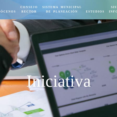
CONSEJO
SISTEMA MUNICIPAL
SI
NÓCENOS
RECTOR
DE PLANEACIÓN
ESTUDIOS
INF
Iniciativa